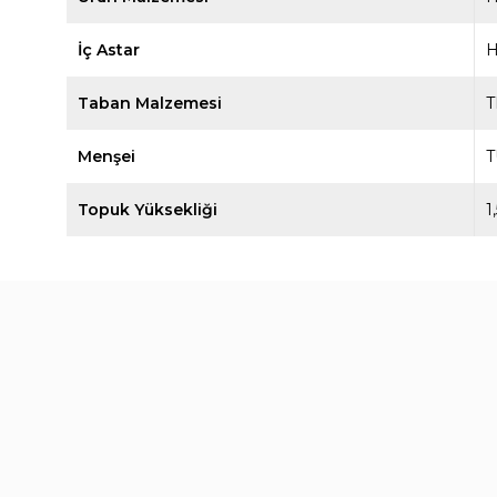
İç Astar
H
Taban Malzemesi
Menşei
T
Topuk Yüksekliği
1