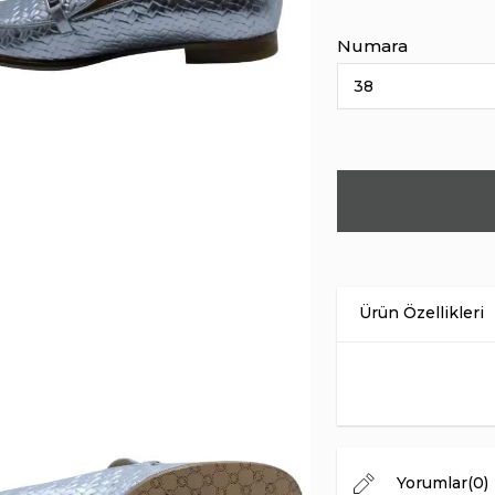
Numara
Ürün Malzemesi
İç Astar
Taban Malzemesi
Menşei
Topuk Yüksekliği
Yorumlar
(0)