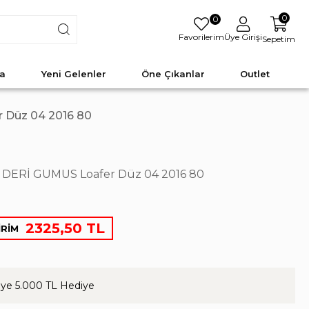
0
0
Favorilerim
Üye Girişi
Sepetim
a
Yeni Gelenler
Öne Çıkanlar
Outlet
 Düz 04 2016 80
DERİ GUMUS Loafer Düz 04 2016 80
2325,50 TL
İRİM
ye 5.000 TL Hediye