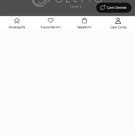
BİZE ULAŞIN
Anasayfa
Favorilerim
Sepetim
Üye Girişi
UYGULAMAMIZI İNDİRİN
APP STORE
GOOGLE PLAY STORE
© 2024 POLETTO SHOES Tüm hakları saklıdır.