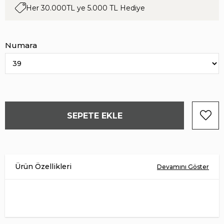
Her 30.000TL ye 5.000 TL Hediye
Numara
Ürün Malzemesi
HAKİKİ DERİ
İç Astar
HAKİKİ DERİ
Taban Malzemesi
EVA
Menşei
TÜRKİYE