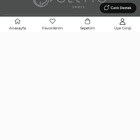
BİZE ULAŞIN
Anasayfa
Favorilerim
Sepetim
Üye Girişi
UYGULAMAMIZI İNDİRİN
APP STORE
GOOGLE PLAY STORE
© 2024 POLETTO SHOES Tüm hakları saklıdır.