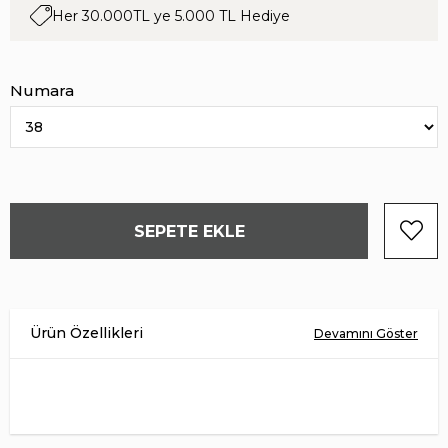
Her 30.000TL ye 5.000 TL Hediye
Numara
Ürün Malzemesi
HAKİKİ DERİ
İç Astar
HAKİKİ DERİ
Taban Malzemesi
EVA
Menşei
TÜRKİYE