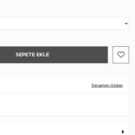
HAKİKİ DERİ
HAKİKİ DERİ
KAUCUK
TÜRKİYE
5 CM