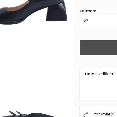
Numara
Ürün Malzemesi
İç Astar
Taban Malzemesi
Menşei
Topuk Yüksekliği
Yorumlar
(0)