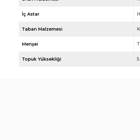
İç Astar
H
Taban Malzemesi
Menşei
T
Topuk Yüksekliği
5