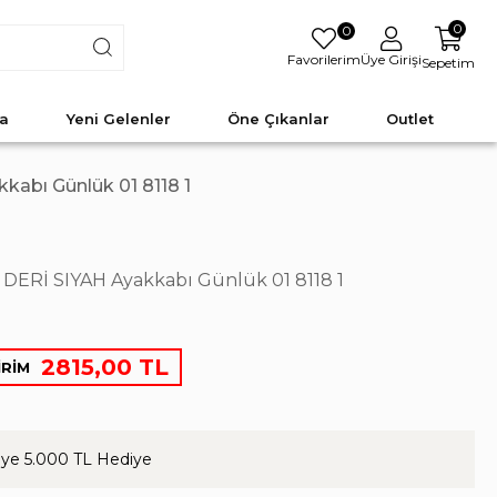
0
0
Favorilerim
Üye Girişi
Sepetim
a
Yeni Gelenler
Öne Çıkanlar
Outlet
abı Günlük 01 8118 1
ERİ SIYAH Ayakkabı Günlük 01 8118 1
2815,00 TL
İRİM
ye 5.000 TL Hediye