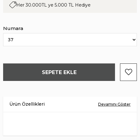
Her 30.000TL ye 5.000 TL Hediye
Numara
Ürün Malzemesi
HAKİKİ DERİ
İç Astar
HAKİKİ DERİ
Taban Malzemesi
EVA
Menşei
TÜRKİYE