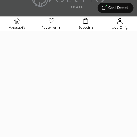
BİZE ULAŞIN
Anasayfa
Favorilerim
Sepetim
Üye Girişi
UYGULAMAMIZI İNDİRİN
APP STORE
GOOGLE PLAY STORE
© 2024 POLETTO SHOES Tüm hakları saklıdır.